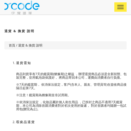
Toggle
naviga
退貨 & 換貨 說明
首頁
/ 退貨 & 換貨 說明
退貨需知
商品到貨享有7天的鑑賞期(猶豫期)之權益 ，辦理退貨商品必須是全新狀態、包
裝完整，並用氣泡袋保護好， 將商品寄回本公司，運費由消費者自行負擔。
※7天的鑑賞期， 依消保法規定，客戶(含本人、親友、管理員等)在簽收商品後
隔日起算7天。
※注意！鑑賞期為猶豫期並非試用期。
※依消保法規定 ，化妝品屬於個人衛生用品 ，已拆封之商品不適用7天鑑賞
期，本公司為消除首購消費者對於初次使用的疑慮， 對於首購者均隨贈一包試
用包(贈完為止)。
瑕疵品退貨