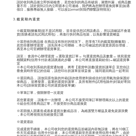
請於收到商品後立即拆箱檢查， 若您收到的商品有破損，液體外漏，或商品數
量不符，請於貨到2日內立即跟本公司連絡，我們將為您辦理退換貨事宜(如遇
假日，服務專線無人接聽 ，可以改以email與我們聯繫說明情況)
鑑賞期內退貨
※鑑賞期(猶豫期)並不是試用期， 並非提供您試用該產品， 所以請確認不會退
貨(首購者請先試用試用包) ，再進行拆封商品包裝，以免影響退貨權益
※當您收到商品後 在商品沒有拆封的情況下， 您享有7天的鑑賞期(猶豫期) ，
若您你要辦理退貨， 請先與本公司聯絡 ，本公司確認您的退貨原因合理後，
再至本公司官網辦理退貨事宜。
請至： 會員中心辦理退貨 →選取退貨訂單→ 勾選退貨商品及數量→ 填寫退貨
相關資料(信用卡付款者請跳過此步驟 ，本公司將直接退刷給你)→確認退貨事
宜
※本公司收到系統的退貨通知後， 將寄【退貨申請書(退貨折讓單)】至您你註
冊會員時所登記的信箱 ，請您印出折讓單並填妥後 ，隨同退回商品一起寄回
※退回商品， 請放回原包裝的外箱(請勿使用便利袋或信封)並用氣泡袋保護好
保商品， 並將發票，簽署的退貨折讓單， 及所有附件(試用包除外)封裝好寄回
本公司(請保留貨運公司的退貨簽收單據)
※單筆訂單，僅限辦理一次退貨
若您要退貨 ，請集中一次辦理 ，本公司不接受同筆訂單辦理兩次以上的退貨
※組合性消售商品訂單，不接受部分商品退換貨
※若因個人因素造成過多退貨次數或品項， 為維護雙方權益及避免資源浪費
，本公司將視情況拒絕接受訂購
※退貨退款
完成退貨手續後， 本公司收到您的退貨商品並確認內容無誤後 ，將在10個工
作天完成退款 信用卡付款者， 本公司將退刷至您原來使用信用卡帳戶 ，由於