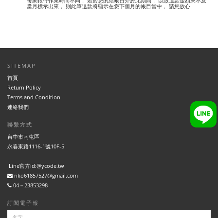
每家銀行作業時間不同， 若於您的結帳日介於此期間， 以致退款金額來不及
當月標示出來， 則此筆退款將顯示在您下個月的帳目當中， 請您放心
SITEMAP
首頁
Return Policy
Terms and Condition
連絡我們
聯繫方式
台中市南屯區
永春東路1116-1號10F-5
Line官方id:@ycode.tw
riko61857527@gmail.com
04－23853298
訂閱電子報