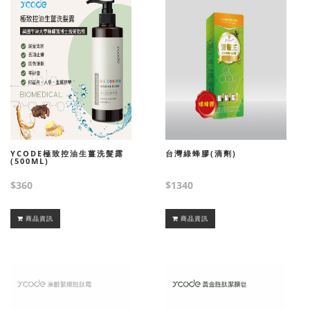
YCODE極致控油生薑洗髮露
台灣綠蜂膠(滴劑)
(500ML)
$360
$1340
商品資訊
商品資訊