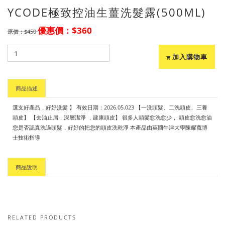
YCODE極致控油生薑洗髮露(500ML)
優惠價：$360
原價：$450
加入購物車
商品描述
選支好產品，好好洗髮 】 有效日期：2026.05.023 【一洗頭髮、二洗頭皮、三養
頭皮】 【去油止屑，深層潔淨 ，建康頭皮】 很多人頭髮愈洗愈少， 頭皮愈洗愈油
您是否認真洗過頭髮，好好的把您的頭皮洗乾淨 本產品由英國牛津大學陳耀寬博
士技術指導
商品說明
RELATED PRODUCTS