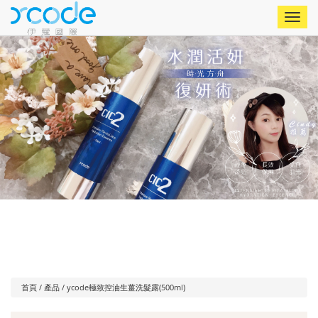
Toggle
naviga
首頁
/
產品
/ ycode極致控油生薑洗髮露(500ml)