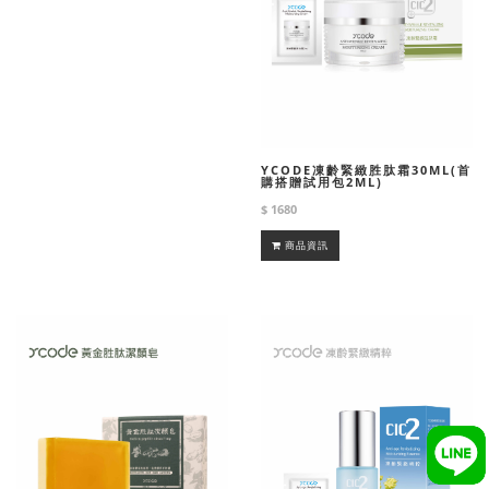
YCODE凍齡緊緻胜肽霜30ML(首
購搭贈試用包2ML)
$ 1680
商品資訊